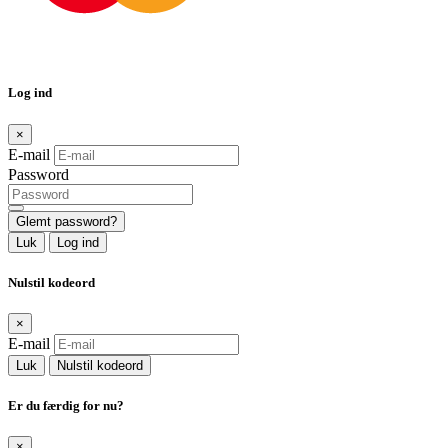
Log ind
×
E-mail
Password
Glemt password?
Luk
Log ind
Nulstil kodeord
×
E-mail
Luk
Nulstil kodeord
Er du færdig for nu?
×